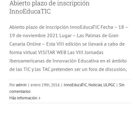
Abierto plazo de inscripción
Noticias
InnoEducaTIC
Contacto
Abierto plazo de inscripción InnoEducaTIC Fecha – 18 –
19 de noviembre 2021 Lugar – Las Palmas de Gran
Canaria Online – Esta VIII edición se llevará a cabo de
forma virtual VISITAR WEB Las VIII Jornadas
Iberoamericanas de Innovación Educativa en el ámbito
de las TIC y las TAC pretenden ser un foro de discusión,
Por
admin
|
enero 19th, 2016
|
InnoEducaTIC
,
Noticias
,
ULPGC
|
Sin
comentarios
Más información