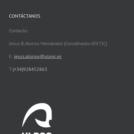
CONTÁCTANOS
Contacto:
Jesus B. Alonso Hernández (Coordinador ATETIC)
E:
jesus.alonso@ulpgc.es
T:
(+34)928452863