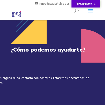
innoeducatic@ulpgc.es
Translate »
¿Cómo podemos ayudarte?
es alguna duda, contacta con nosotros. Estaremos encantados de
e.